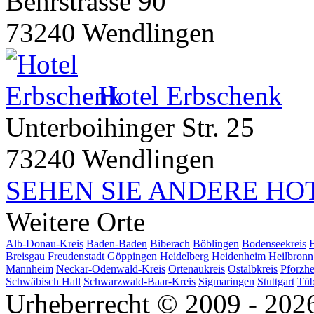
Behrstrasse 90
73240 Wendlingen
Hotel Erbschenk
Unterboihinger Str. 25
73240 Wendlingen
SEHEN SIE ANDERE HO
Weitere Orte
Alb-Donau-Kreis
Baden-Baden
Biberach
Böblingen
Bodenseekreis
Breisgau
Freudenstadt
Göppingen
Heidelberg
Heidenheim
Heilbronn
Mannheim
Neckar-Odenwald-Kreis
Ortenaukreis
Ostalbkreis
Pforzh
Schwäbisch Hall
Schwarzwald-Baar-Kreis
Sigmaringen
Stuttgart
Tüb
Urheberrecht © 2009 - 2026