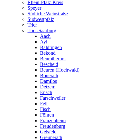
Rhein-Pfalz-Kreis
Speyer
Südliche Weinstraße
Südwestpfalz
Trier
Trier-Saarburg
Aach
Ayl
Baldringen
Bekond
Benratherhof
Bescheid
Beuren (Hochwald)
Bonerath
Damflos
Detzem
Ensch
Farschweiler
Fell
Fisch
Föhren
Franzenheim
Freudenburg
Geisfeld
Greimerath