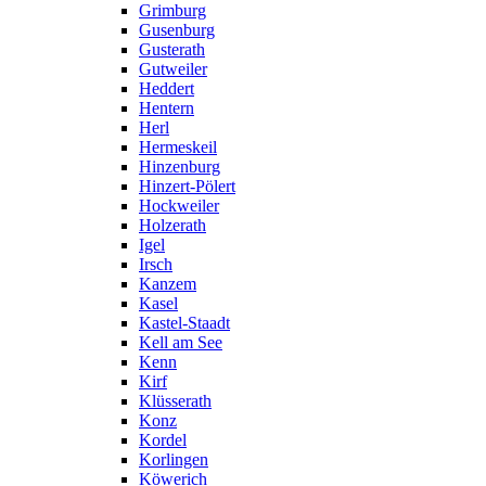
Grimburg
Gusenburg
Gusterath
Gutweiler
Heddert
Hentern
Herl
Hermeskeil
Hinzenburg
Hinzert-Pölert
Hockweiler
Holzerath
Igel
Irsch
Kanzem
Kasel
Kastel-Staadt
Kell am See
Kenn
Kirf
Klüsserath
Konz
Kordel
Korlingen
Köwerich