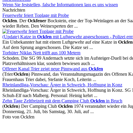
Wenn Sie feststellen, falsche Informationen lass es uns wissen
Nachrichten
Feuerwehr feiert Toplage mit Probe
Ockfen
. Der
Ockfener
Bockstein, eine der Top-Weinlagen an der Saa
wieder Reben. Den Weinexperten der ...
(Update) Katze in
Ockfen
mit Luftgewehr angeschossen - Polizei ermi
Ein Unbekannter hat mit einem Luftgewehr auf eine Katze in
Ockfen
Auf dem Sprung angeschossen. Die Katze sei ...
Torhüter Niklas Nett trifft aus 100 Metern
Schoden. Die SG 99 Andernach setzte sich im Aufsteiger-Duell bei d
Platzverhältnissen klar, sondern bewiesen auch ...
Offener Kanal Trier zeigt neue Pinnwand aus
Ockfen
(Trier/
Ockfen
) Pinnwand, das Veranstaltungsmagazin des Offenen Ka
Frauenhaus Trier dabei, Stefanie Koch, Leiterin ...
Rheinlandliga-Vorschau: Ärger in Schweich, Hoffnung in Konz
Rheinlandliga-Vorschau: Ärger in Schweich, Hoffnung in Konz. SG 
Schuh-Elf nach Malberg. Personal: Heinig kehrt ...
Zehn Tage Zeltfreizeit mit dem Camping Club
Ockfen
in Bruch
(
Ockfen
) Der Camping Club
Ockfen
1974 veranstaltet wieder ein J
Donnerstag, 21. Juli, bis Samstag, 30. Juli, auf ...
Foto von Ockfen