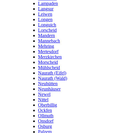
Lampaden
Langsur
Leiwen
Longen
Longuich
Lorscheid
Mandern
Mannebach
Mehring
Mertesdorf
Merzkirchen
Morscheid
Mühlscheid
Naurath (Eifel)
Naurath (Wald)
Neuhütten
Neunhäuser
Newel
Nittel
Oberbillig
Ockfen
Ollmuth
Onsdorf
Osburg
Palzem