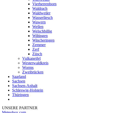
Vierherrenborn
Waldrach
Waldweiler
Wasserliesch
Wawern
Wellen
Welschbillig
Wiltingen
Wincheringen
Zemmer
Zerf
Züsch
Vulkaneifel
Westerwaldkreis
Worms
Zweibrücken
Saarland
Sachsen
Sachsen-Anhalt
Schleswig-Holstein
Thüringen
UNSERE PARTNER
Meteobox.com