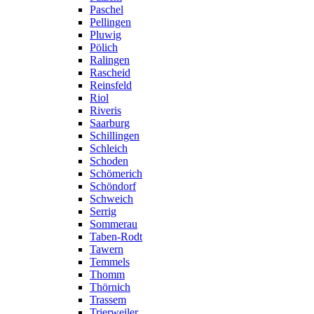
Paschel
Pellingen
Pluwig
Pölich
Ralingen
Rascheid
Reinsfeld
Riol
Riveris
Saarburg
Schillingen
Schleich
Schoden
Schömerich
Schöndorf
Schweich
Serrig
Sommerau
Taben-Rodt
Tawern
Temmels
Thomm
Thörnich
Trassem
Trierweiler