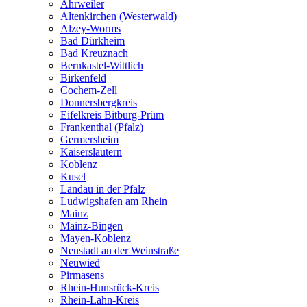
Ahrweiler
Altenkirchen (Westerwald)
Alzey-Worms
Bad Dürkheim
Bad Kreuznach
Bernkastel-Wittlich
Birkenfeld
Cochem-Zell
Donnersbergkreis
Eifelkreis Bitburg-Prüm
Frankenthal (Pfalz)
Germersheim
Kaiserslautern
Koblenz
Kusel
Landau in der Pfalz
Ludwigshafen am Rhein
Mainz
Mainz-Bingen
Mayen-Koblenz
Neustadt an der Weinstraße
Neuwied
Pirmasens
Rhein-Hunsrück-Kreis
Rhein-Lahn-Kreis