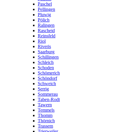
Paschel
Pellingen
Pluwig
Pölich
Ralingen
Rascheid
Reinsfeld
Riol
Riveris
Saarburg
Schillingen
Schleich
Schoden
Schömerich
Schöndorf
Schweich
Serrig
Sommerau
Taben-Rodt
Tawern
Temmels
Thomm
Thörnich
Trassem
Trierweiler