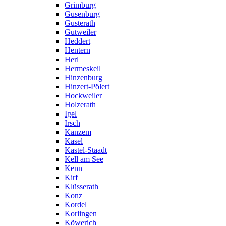
Grimburg
Gusenburg
Gusterath
Gutweiler
Heddert
Hentern
Herl
Hermeskeil
Hinzenburg
Hinzert-Pölert
Hockweiler
Holzerath
Igel
Irsch
Kanzem
Kasel
Kastel-Staadt
Kell am See
Kenn
Kirf
Klüsserath
Konz
Kordel
Korlingen
Köwerich