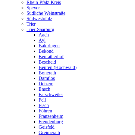
Rhein-Pfalz-Kreis
Speyer
Südliche Weinstraße
Südwestpfalz
Trier
Trier-Saarburg
Aach
Ayl
Baldringen
Bekond
Benratherhof
Bescheid
Beuren (Hochwald)
Bonerath
Damflos
Detzem
Ensch
Farschweiler
Fell
Fisch
Föhren
Franzenheim
Freudenburg
Geisfeld
Greimerath