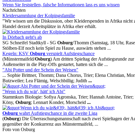
Wenn Sie feststellen, falsche Informationen lass es uns wissen
Nachrichten
Kleidersammlung der Kolpingsfamilie
"Wir wissen um die Diskussion, ober Kleiderspenden in Afrika nicht
Handel derzeit Arbeitsplätze in Afrika eher erhält.
In Dörbach geht's ab
SG Schneifel Stadtkyll - SG
Osburg
/Thomm (Samstag, 18 Uhr, Rasen
Stölben-Elf noch kein Spiel zu Hause, auswärts stehen ...
Kegeln: KSV
Osburg
verspielt Aufstiegschance
(Münstermaifeld/
Osburg
) Am dritten Spieltag der Aufstiegsrunde z
Außenseiter in die Play-Offs gestartet, hatten sich die ...
"Abi Potter und der Schein der Weisen"
... Sophie Brittner, Thomm; Dana Chorus, Trier; Elena Christian, Mor
Butzweiler; Lea Flämig, Welschbillig; Judith
...
"Wenn ich du wär', hätt' ich Abi"
Stammkurs Biologie: Sofiya Agronska, Trier; Hannah Antoine, Trier; Ra
Köny,
Osburg
; Lennart Konder, Morscheid
...
Osburg
wahrt Aufstiegschance in die zweite Liga
(
Osburg
) Die Überraschungsmannschaft nach zwei Spieltagen der A
gegenüber der Konkurrenz aus Münstermaifeld, ...
Foto von Osburg