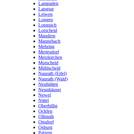
Lampaden
Langsur
Leiwen
Longen
Longuich
Lorscheid
Mandern
Mannebach
Mehring
Mertesdorf
Merzkirchen
Morscheid
Mühlscheid
Naurath (Eifel)
Naurath (Wald)
Neuhütten
Neunhäuser
Newel
Nittel
Oberbillig
Ockfen
Ollmuth
Onsdorf
Osburg
Palzem