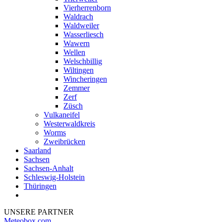
Vierherrenborn
Waldrach
Waldweiler
Wasserliesch
Wawern
Wellen
Welschbillig
Wiltingen
Wincheringen
Zemmer
Zerf
Züsch
Vulkaneifel
Westerwaldkreis
Worms
Zweibrücken
Saarland
Sachsen
Sachsen-Anhalt
Schleswig-Holstein
Thüringen
UNSERE PARTNER
Meteobox.com