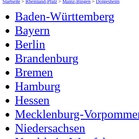
Startseite
>
Rheinland-Pfalz
>
Mainz-Bingen
>
Dolgesheim
Baden-Württemberg
Bayern
Berlin
Brandenburg
Bremen
Hamburg
Hessen
Mecklenburg-Vorpomme
Niedersachsen