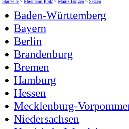
Startseite
>
Rheinland-Pfalz
>
Mainz-Bingen
>
Selzen
Baden-Württemberg
Bayern
Berlin
Brandenburg
Bremen
Hamburg
Hessen
Mecklenburg-Vorpomme
Niedersachsen