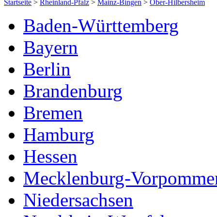
Startseite
>
Rheinland-Pfalz
>
Mainz-Bingen
>
Ober-Hilbersheim
Baden-Württemberg
Bayern
Berlin
Brandenburg
Bremen
Hamburg
Hessen
Mecklenburg-Vorpomme
Niedersachsen