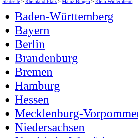
Startseite
>
Rheinland-Pfalz
>
Mainz-Bingen
>
Klein-Winternheim
Baden-Württemberg
Bayern
Berlin
Brandenburg
Bremen
Hamburg
Hessen
Mecklenburg-Vorpomme
Niedersachsen