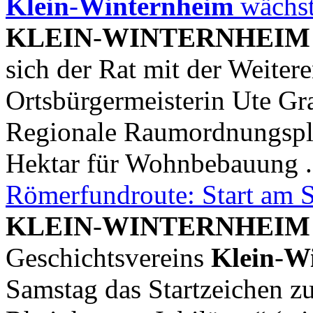
Klein
-
Winternheim
wächs
KLEIN
-
WINTERNHEIM
sich der Rat mit der Weite
Ortsbürgermeisterin Ute Gr
Regionale Raumordnungspla
Hektar für Wohnbebauung .
Römerfundroute: Start am 
KLEIN
-
WINTERNHEIM
Geschichtsvereins
Klein
-
Wi
Samstag das Startzeichen z