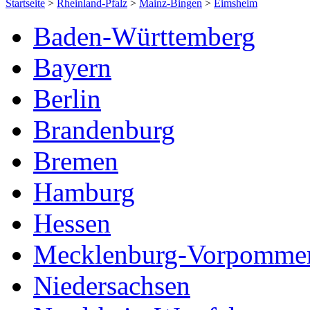
Startseite
>
Rheinland-Pfalz
>
Mainz-Bingen
>
Eimsheim
Baden-Württemberg
Bayern
Berlin
Brandenburg
Bremen
Hamburg
Hessen
Mecklenburg-Vorpomme
Niedersachsen