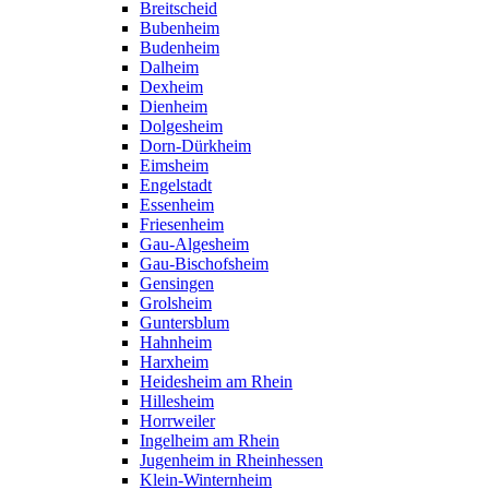
Breitscheid
Bubenheim
Budenheim
Dalheim
Dexheim
Dienheim
Dolgesheim
Dorn-Dürkheim
Eimsheim
Engelstadt
Essenheim
Friesenheim
Gau-Algesheim
Gau-Bischofsheim
Gensingen
Grolsheim
Guntersblum
Hahnheim
Harxheim
Heidesheim am Rhein
Hillesheim
Horrweiler
Ingelheim am Rhein
Jugenheim in Rheinhessen
Klein-Winternheim