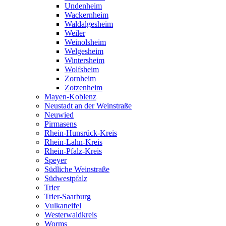
Undenheim
Wackernheim
Waldalgesheim
Weiler
Weinolsheim
Welgesheim
Wintersheim
Wolfsheim
Zornheim
Zotzenheim
Mayen-Koblenz
Neustadt an der Weinstraße
Neuwied
Pirmasens
Rhein-Hunsrück-Kreis
Rhein-Lahn-Kreis
Rhein-Pfalz-Kreis
Speyer
Südliche Weinstraße
Südwestpfalz
Trier
Trier-Saarburg
Vulkaneifel
Westerwaldkreis
Worms