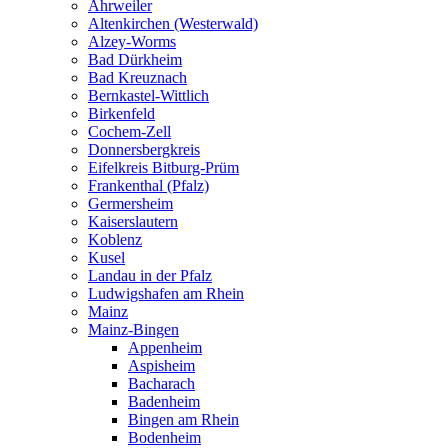
Ahrweiler
Altenkirchen (Westerwald)
Alzey-Worms
Bad Dürkheim
Bad Kreuznach
Bernkastel-Wittlich
Birkenfeld
Cochem-Zell
Donnersbergkreis
Eifelkreis Bitburg-Prüm
Frankenthal (Pfalz)
Germersheim
Kaiserslautern
Koblenz
Kusel
Landau in der Pfalz
Ludwigshafen am Rhein
Mainz
Mainz-Bingen
Appenheim
Aspisheim
Bacharach
Badenheim
Bingen am Rhein
Bodenheim