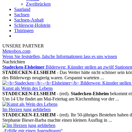
Zweibrücken
Saarland
Sachsen
Sachsen-Anhalt
Schleswig-Holstein
Thüringen
UNSERE PARTNER
Meteobox.com
Wenn Sie feststellen, falsche Informationen lass es uns wissen
Nachrichten
Stadecken
-
Elsheimer
Bilderweg: Künstler stellen an zwölf Statione
STADECKEN
-
ELSHEIM
- Das Wetter hätte nicht schöner sein kö
des Bilderwegs neugierig waren. Gespannt warteten ...
Kunst als Wein des Lebens
STADECKEN
-
ELSHEIM
- (red).
Stadecken
-
Elsheim
bekommt ein
Um 14 Uhr findet am Mai-Feiertag am Kirchenthing vor der ...
Im Herzen jung geblieben
STADECKEN
-
ELSHEIM
- (red). Ihr 50-jähriges Bestehen haben 
Stephanie Bieser-Barba machte einen kleinen Ausflug in ...
„Erfülle mir einen Jugendtraum“