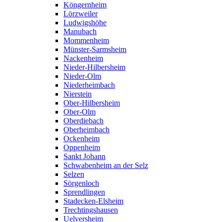
Köngernheim
Lörzweiler
Ludwigshöhe
Manubach
Mommenheim
Münster-Sarmsheim
Nackenheim
Nieder-Hilbersheim
Nieder-Olm
Niederheimbach
Nierstein
Ober-Hilbersheim
Ober-Olm
Oberdiebach
Oberheimbach
Ockenheim
Oppenheim
Sankt Johann
Schwabenheim an der Selz
Selzen
Sörgenloch
Sprendlingen
Stadecken-Elsheim
Trechtingshausen
Uelversheim